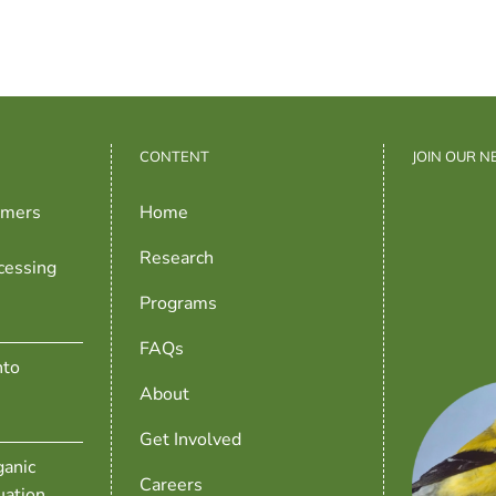
CONTENT
JOIN OUR 
rmers
Home
Research
cessing
Programs
FAQs
nto
About
Get Involved
anic
Careers
uation