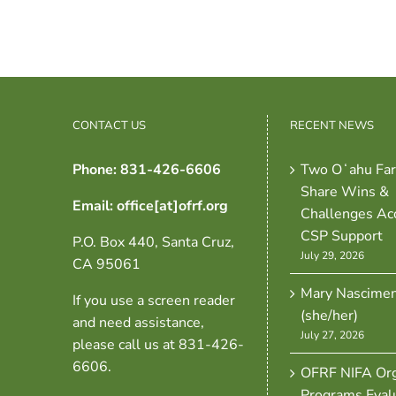
CONTACT US
RECENT NEWS
Phone: 831-426-6606
Two Oʻahu Fa
Share Wins &
Email: office[at]ofrf.org
Challenges Ac
CSP Support
P.O. Box 440, Santa Cruz,
July 29, 2026
CA 95061
Mary Nascime
If you use a screen reader
(she/her)
and need assistance,
July 27, 2026
please call us at 831-426-
6606.
OFRF NIFA Org
Programs Eval